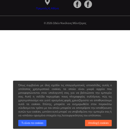
Πρεμετής 4, Αθήνα
© 2026 Ωδείο Νικόλαος Μάντζαρος
Όπως συμβαίνει με όλες σχεδόν τις επαγγελματικές ιστοσελίδες, αυτός ο
ιστότοπος χρησιμοποιεί cookies, τα οποία είναι μικρά αρχεία που
μεταφορτώνονται στον υπολογιστή σας, για να βελτιώσετε την εμπειρία
σας. Αυτή η σελίδα περιγράφει ποιες πληροφορίες συλλέγουν, πώς τις
χρησιμοποιούμε και γιατί ορισμένες φορές χρειαζόμαστε να αποθηκεύουμε
αυτά τα cookies. Επίσης, μπορείτε να ενημερωθείτε στον παρακάτω
σύνδεσμο τον τρόπο με τον οποίο μπορείτε να αποτρέψετε την αποθήκευση
αυτών των cookies, ωστόσο αυτό μπορεί να υποβαθμίσει την εμπειρία σας ή
να «σπάσει» ορισμένα στοιχεία της λειτουργικότητας του ιστότοπου.
Τι είναι τα cookies
Αποδοχή cookies