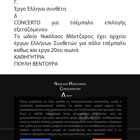
Γ.
Έργο Έλληνα συνθέτη
Δ
CONCERTO για τσέμπαλο επιλογής
εξεταζόμενου
Το ωδείο Νικόλαος Μάντζαρος έχει αρχείο
έργων Ελλήνων Συνθετών για σόλο τσέμπαλο
καθως και εργα 20ου αιωνα
ΚΑΘΗΓΗΤΡΙΑ
ΓΙΟΥΛΗ ΒΕΝΤΟΥΡΑ
Όπως συμβαίνει με όλες σχεδόν τις επαγγελματικές ιστοσελίδες, αυτός ο
ιστότοπος χρησιμοποιεί cookies, τα οποία είναι μικρά αρχεία που
μεταφορτώνονται στον υπολογιστή σας, για να βελτιώσετε την εμπειρία σας.
Αυτή η σελίδα περιγράφει ποιες πληροφορίες συλλέγουν, πώς τις
χρησιμοποιούμε και γιατί ορισμένες φορές χρειαζόμαστε να αποθηκεύουμε
Πρεμετής 4, Αθήνα
αυτά τα cookies. Επίσης, μπορείτε να ενημερωθείτε στον παρακάτω σύνδεσμο
τον τρόπο με τον οποίο μπορείτε να αποτρέψετε την αποθήκευση αυτών των
cookies, ωστόσο αυτό μπορεί να υποβαθμίσει την εμπειρία σας ή να
«σπάσει» ορισμένα στοιχεία της λειτουργικότητας του ιστότοπου.
© 2026 Ωδείο Νικόλαος Μάντζαρος