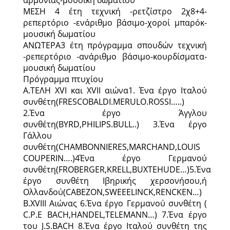
αρμονίας-μουσική δωματίου
ΜΕΣΗ 4 έτη τεχνική -ρετζίστρο 2χ8+4-
ρεπερτόριο -ενάριθμο βάσιμο-χοροί μπαρόκ-
μουσική δωματίου
ΑΝΩΤΕΡΑ3 έτη πρόγραμμα σπουδών τεχνική
-ρεπερτόριο -ανάριθμο βάσιμο-κουρδίσματα-
μουσική δωματίου
Πρόγραμμα πτυχίου
A.ΤΕΛΗ ΧVI και XVII αιώνα1. Ένα έργο Ιταλού
συνθέτη(FRESCOBALDI.MERULO.ROSSI…..)
2.Ένα έργο Άγγλου
συνθέτη(BYRD,PHILIPS.BULL..) 3.Ένα έργο
Γάλλου
συνθέτη(CHAMBONNIERES,MARCHAND,LOUIS
COUPERIN….)4Ένα έργο Γερμανού
συνθέτη(FROBERGER,KRELL,BUXTEHUDE…)5.Ένα
έργο συνθέτη Ιβηρικής χερσονήσου,ή
Ολλανδού(CABEZON,SWEEELINCK,RENCKEN…)
Β.XVIII Αιώνας 6.Ένα έργο Γερμανού συνθέτη (
C.P.E BACH,HANDEL,TELEMANN…) 7.Ένα έργο
του J.S.BACH 8.Ένα έργο Ιταλού συνθέτη της