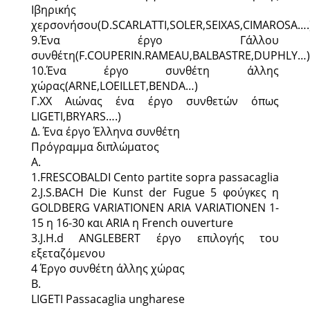
Ιβηρικής
χερσονήσου(D.SCARLATTI,SOLER,SEIXAS,CIMAROSA….
9.Ένα έργο Γάλλου
συνθέτη(F.COUPERIN.RAMEAU,BALBASTRE,DUPHLY…)
10.Ένα έργο συνθέτη άλλης
χώρας(ARNE,LOEILLET,BENDA…)
Γ.XX Αιώνας ένα έργο συνθετών όπως
LIGETI,BRYARS….)
Δ. Ένα έργο Έλληνα συνθέτη
Πρόγραμμα διπλώματος
Α.
1.FRESCOBALDI Cento partite sopra passacaglia
2.J.S.BACH Die Kunst der Fugue 5 φούγκες η
GOLDBERG VARIATIONEN ARIA VARIATIONEN 1-
15 η 16-30 και ΑRIA η French ouverture
3.J.H.d ANGLEBERT έργο επιλογής του
εξεταζόμενου
4 Έργο συνθέτη άλλης χώρας
Β.
LIGETI Passacaglia ungharese